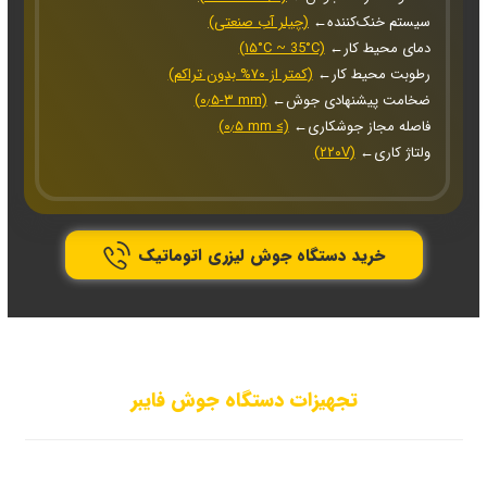
←سیستم خنک‌کننده
)
(چیلر آب صنعتی
←دمای محیط کار
(۱۵°C ~ 35°C)
←رطوبت محیط کار
(کمتر از ۷۰% بدون تراکم)
←ضخامت پیشنهادی جوش
(۰٫۵-۳ mm)
←فاصله مجاز جوشکاری
(۰٫۵ mm ≤)
←ولتاژ کاری
(۲۲۰V)
خرید دستگاه جوش لیزری اتوماتیک
تجهیزات دستگاه جوش فایبر
در هنگام
خرید دستگاه جوش لیزری فایبر
، یکی از مهم‌ترین