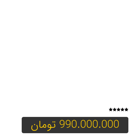
1
امتیازدهی
990.000.000
تومان
5.00
از 5
در
امتیازدهی
مشتری